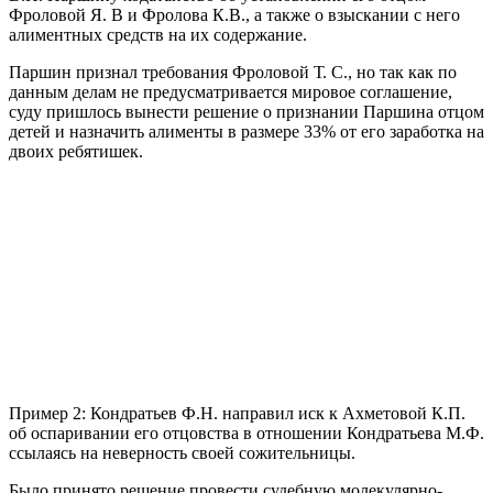
Фроловой Я. В и Фролова К.В., а также о взыскании с него
алиментных средств на их содержание.
Паршин признал требования Фроловой Т. С., но так как по
данным делам не предусматривается мировое соглашение,
суду пришлось вынести решение о признании Паршина отцом
детей и назначить алименты в размере 33% от его заработка на
двоих ребятишек.
Пример 2: Кондратьев Ф.Н. направил иск к Ахметовой К.П.
об оспаривании его отцовства в отношении Кондратьева М.Ф.
ссылаясь на неверность своей сожительницы.
Было принято решение провести судебную молекулярно-