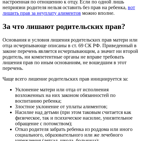
настроенная по отношению к отцу. Если по одной лишь
неприязни родителя нельзя оставить без прав на ребенка,
вот
лишить прав за неуплату алиментов
можно вполне.
За что лишают родительских прав?
Основания и условия лишения родительских прав матери или
отца исчерпывающе описаны в ст. 69 СК РФ. Приведенный в
законе перечень является исчерпывающим, а значит ни второй
родитель, ни компетентные органы не вправе требовать
лишения прав по иным основаниям, не вошедшим в этот
перечень.
Чаще всего лишение родительских прав инициируется за:
Уклонение матери или отца от исполнения
возложенных на них законом обязанностей по
воспитанию ребенка;
Злостное уклонение от уплаты алиментов;
Насилие над детьми (при этом таковым считается как
физическое, так и психическое насилие, унизительное
обращение с потомством);
Отказ родителя забрать ребенка из роддома или иного
социального, образовательного или же лечебного
учреждения (детсад, школа, больница);