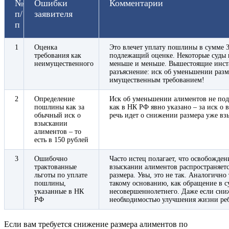
№
Ошибки
Комментарии
п/
заявителя
п
1
Оценка
Это влечет уплату пошлины в сумме 30
требования как
подлежащий оценке. Некоторые суды п
неимущественного
меньше и меньше. Вышестоящие инст
разъяснение: иск об уменьшении разм
имущественным требованием!
2
Определение
Иск об уменьшении алиментов не подп
пошлины как за
как в НК РФ явно указано – за иск о 
обычный иск о
речь идет о снижении размера уже в
взыскании
алиментов – то
есть в 150 рублей
3
Ошибочно
Часто истец полагает, что освобожде
трактованные
взыскании алиментов распространяетс
льготы по уплате
размера. Увы, это не так. Аналогично 
пошлины,
такому основанию, как обращение в с
указанные в НК
несовершеннолетнего. Даже если сни
РФ
необходимостью улучшения жизни ребе
Если вам требуется снижение размера алиментов по