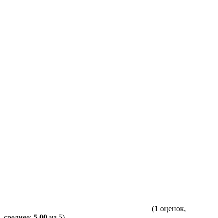
(
1
оценок,
среднее:
5,00
из 5)