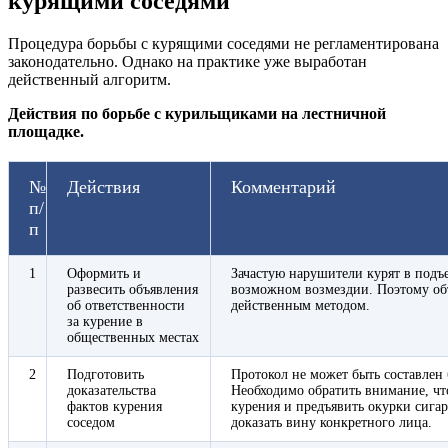
курящими соседями
Процедура борьбы с курящими соседями не регламентирована
законодательно. Однако на практике уже выработан
действенный алгоритм.
Действия по борьбе с курильщиками на лестничной
площадке.
№
Действия
Комментарий
п/
п
1
Оформить и
Зачастую нарушители курят в подъ
развесить объявления
возможном возмездии. Поэтому объ
об ответственности
действенным методом.
за курение в
общественных местах
2
Подготовить
Протокол не может быть составлен 
доказательства
Необходимо обратить внимание, что
фактов курения
курения и предъявить окурки сига
соседом
доказать вину конкретного лица.