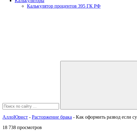
Калькуляторы
Калькулятор процентов 395 ГК РФ
АллоЮрист
-
Расторжение брака
- Как оформить развод если с
18 738 просмотров