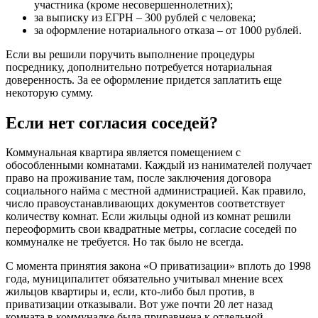
участника (кроме несовершеннолетних);
за выписку из ЕГРН – 300 рублей с человека;
за оформление нотариального отказа – от 1000 рублей.
Если вы решили поручить выполнение процедуры
посреднику, дополнительно потребуется нотариальная
доверенность. За ее оформление придется заплатить еще
некоторую сумму.
Если нет согласия соседей?
Коммунальная квартира является помещением с
обособленными комнатами. Каждый из нанимателей получает
право на проживание там, после заключения договора
социального найма с местной администрацией. Как правило,
число правоустанавливающих документов соответствует
количеству комнат. Если жильцы одной из комнат решили
переоформить свои квадратные метры, согласие соседей по
коммуналке не требуется. Но так было не всегда.
С момента принятия закона «О приватизации» вплоть до 1998
года, муниципалитет обязательно учитывал мнение всех
жильцов квартиры и, если, кто-либо был против, в
приватизации отказывали. Вот уже почти 20 лет назад
комната в коммуналке была приравнена к отдельной