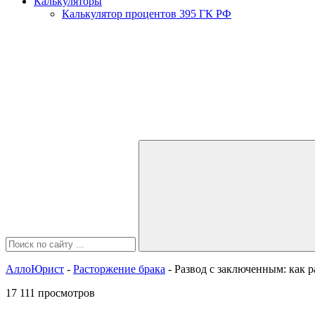
Калькуляторы
Калькулятор процентов 395 ГК РФ
АллоЮрист
-
Расторжение брака
- Развод с заключенным: как р
17 111 просмотров