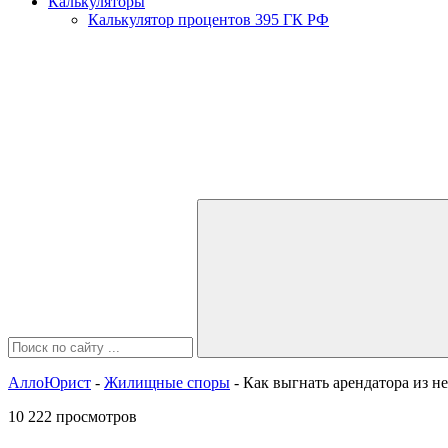
Калькуляторы
Калькулятор процентов 395 ГК РФ
АллоЮрист
-
Жилищные споры
- Как выгнать арендатора из 
10 222 просмотров