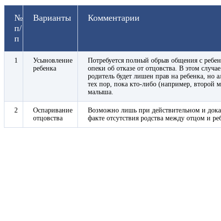
№
Варианты
Комментарии
п/
п
1
Усыновление
Потребуется полный обрыв общения с ребен
ребенка
опеки об отказе от отцовства. В этом случа
родитель будет лишен прав на ребенка, но 
тех пор, пока кто-либо (например, второй 
малыша.
2
Оспаривание
Возможно лишь при действительном и дока
отцовства
факте отсутствия родства между отцом и ре