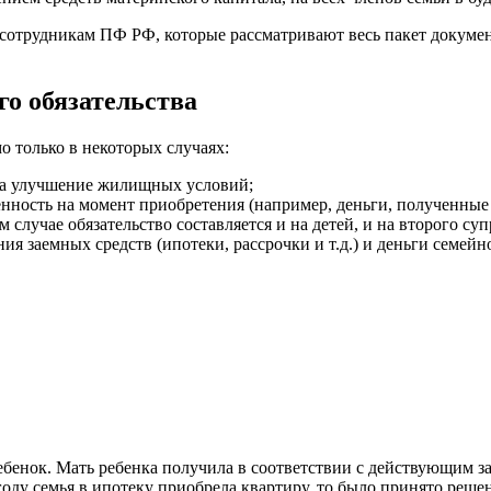
 сотрудникам ПФ РФ, которые рассматривают весь пакет докумен
го обязательства
о только в некоторых случаях:
 на улучшение жилищных условий;
нность на момент приобретения (например, деньги, полученные 
случае обязательство составляется и на детей, и на второго суп
я заемных средств (ипотеки, рассрочки и т.д.) и деньги семейн
ребенок. Мать ребенка получила в соответствии с действующим 
году семья в ипотеку приобрела квартиру, то было принято реше