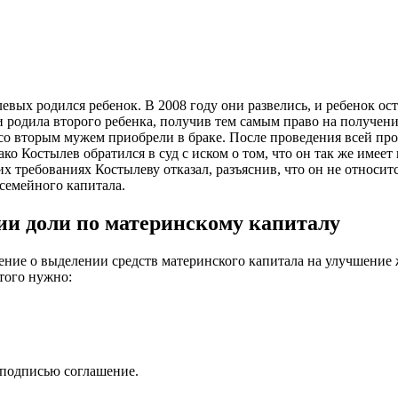
евых родился ребенок. В 2008 году они развелись, и ребенок о
и родила второго ребенка, получив тем самым право на получени
 со вторым мужем приобрели в браке. После проведения всей пр
о Костылев обратился в суд с иском о том, что он так же имеет
тих требованиях Костылеву отказал, разъяснив, что он не относ
семейного капитала.
ии доли по материнскому капиталу
ние о выделении средств материнского капитала на улучшение
того нужно:
и подписью соглашение.