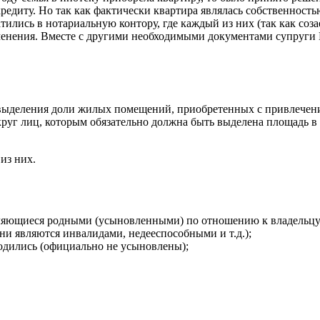
редиту. Но так как фактически квартира являлась собственность
тились в нотариальную контору, где каждый из них (так как соз
менения. Вместе с другими необходимыми документами супруги 
выделения доли жилых помещений, приобретенных с привлечение
круг лиц, которым обязательно должна быть выделена площадь в
из них.
являющиеся родными (усыновленными) по отношению к владельц
ни являются инвалидами, недееспособными и т.д.);
родились (официально не усыновлены);