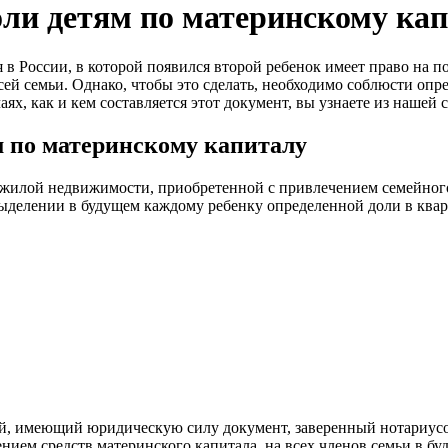
оли детям по материнскому ка
 в России, в которой появился второй ребенок имеет право на 
ей семьи. Однако, чтобы это сделать, необходимо соблюсти опре
х, как и кем составляется этот документ, вы узнаете из нашей с
м по материнскому капиталу
жилой недвижимости, приобретенной с привлечением семейного
ыделении в будущем каждому ребенку определенной доли в кварти
, имеющий юридическую силу документ, заверенный нотариусом
ием средств материнского капитала, на всех членов семьи в бу