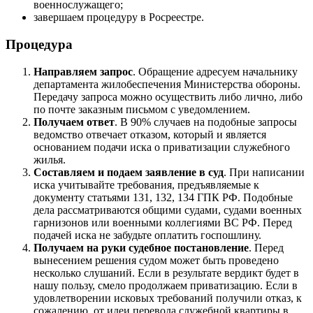
военнослужащего;
завершаем процедуру в Росреестре.
Процедура
Направляем запрос
. Обращение адресуем начальнику
департамента жилобеспечения Министерства обороны.
Передачу запроса можно осуществить либо лично, либо
по почте заказным письмом с уведомлением.
Получаем ответ
. В 90% случаев на подобные запросы
ведомство отвечает отказом, который и является
основанием подачи иска о приватизации служебного
жилья.
Составляем и подаем заявление в суд
. При написании
иска учитывайте требования, предъявляемые к
документу статьями 131, 132, 134 ГПК РФ. Подобные
дела рассматриваются общими судами, судами военных
гарнизонов или военными коллегиями ВС РФ. Перед
подачей иска не забудьте оплатить госпошлину.
Получаем на руки судебное постановление
. Перед
вынесением решения судом может быть проведено
несколько слушаний. Если в результате вердикт будет в
нашу пользу, смело продолжаем приватизацию. Если в
удовлетворении исковых требований получили отказ, к
сожалению, от идеи перевода служебной квартиры в