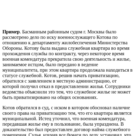
Пример
. Басманным районным судом г. Москвы было
рассмотрено дело по иску военнослужащего Котова по
отношению к департаменту жилобеспечения Министерства
Обороны. Котову была выдана служебная квартира во время
прохождения службы по контракту, через некоторое время
военная комендатура прекратила свою деятельность и жилье,
занимаемое истцом, было передано в ведение
муниципалитета, при этом квартира продолжала находиться в
статусе служебной. Котов, решив начать приватизацию,
обратился с заявлением в местную администрацию, от
которой получил отказ в предоставлении жилья. Сотрудники
ведомства объяснили это тем, что служебное жилье не может
быть приватизировано на общих основаниях.
Котов обратился в суд, с иском в котором обосновал наличие
своего права на приватизацию тем, что его квартира является
муниципальной. Истец уточнил, что военная комендатура,
передавшая жилье ему в пользование, была упразднена. В
доказательство был предоставлен договор найма служебного
помещения. Судья, изучив все бумаги по делу, установил, что