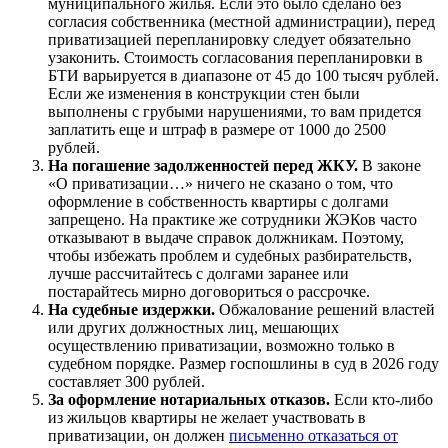
муниципального жилья. Если это было сделано без
согласия собственника (местной администрации), перед
приватизацией перепланировку следует обязательно
узаконить. Стоимость согласования перепланировки в
БТИ варьируется в диапазоне от 45 до 100 тысяч рублей.
Если же изменения в конструкции стен были
выполнены с грубыми нарушениями, то вам придется
заплатить еще и штраф в размере от 1000 до 2500
рублей.
На погашение задолженностей перед ЖКУ.
В законе
«О приватизации…» ничего не сказано о том, что
оформление в собственность квартиры с долгами
запрещено. На практике же сотрудники ЖЭКов часто
отказывают в выдаче справок должникам. Поэтому,
чтобы избежать проблем и судебных разбирательств,
лучше рассчитайтесь с долгами заранее или
постарайтесь мирно договориться о рассрочке.
На судебные издержки.
Обжалование решений властей
или других должностных лиц, мешающих
осуществлению приватизации, возможно только в
судебном порядке. Размер госпошлины в суд в 2026 году
составляет 300 рублей.
За оформление нотариальных отказов.
Если кто-либо
из жильцов квартиры не желает участвовать в
приватизации, он должен
письменно отказаться от