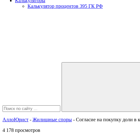
Калькуляторы
Калькулятор процентов 395 ГК РФ
АллоЮрист
-
Жилищные споры
- Согласие на покупку доли в 
4 178 просмотров