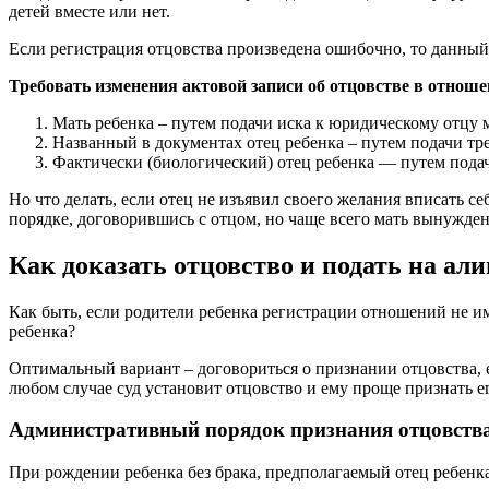
детей вместе или нет.
Если регистрация отцовства произведена ошибочно, то данный
Требовать изменения актовой записи об отцовстве в отнош
Мать ребенка – путем подачи иска к юридическому отцу 
Названный в документах отец ребенка – путем подачи тр
Фактически (биологический) отец ребенка — путем подачи
Но что делать, если отец не изъявил своего желания вписать 
порядке, договорившись с отцом, но чаще всего мать вынуждена
Как доказать отцовство и подать на ал
Как быть, если родители ребенка регистрации отношений не им
ребенка?
Оптимальный вариант – договориться о признании отцовства, 
любом случае суд установит отцовство и ему проще признать ег
Административный порядок признания отцовств
При рождении ребенка без брака, предполагаемый отец ребенк