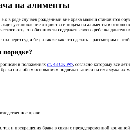
дача на алименты
 Но в ряде случаев рожденный вне брака малыш становится обузо
ть ждет установление отцовства и подача на алименты в отношен
еского отца от обязанности содержать своего ребенка длительн
ты через суд и без, а также как это сделать – рассмотрим в это
м порядке?
прописан в положениях
ст. 48 СК РФ
, согласно которому все дет
я брака по любым основаниям подлежат записи на имя мужа их м
аследственное право.
в, так и прекращения брака в связи с преждевременной кончиной