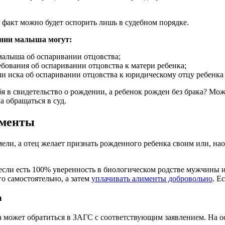
 факт можно будет оспорить лишь в судебном порядке.
ении малыша могут:
малыша об оспаривании отцовства;
ебования об оспаривании отцовства к матери ребенка;
 иска об оспаривании отцовства к юридическому отцу ребенка и
себя в свидетельство о рождении, а ребенок рожден без брака? М
 обращаться в суд.
именты
ели, а отец желает признать рожденного ребенка своим или, нао
если есть 100% уверенность в биологическом родстве мужчины и
о самостоятельно, а затем
уплачивать алименты добровольно
. Е
а
а может обратиться в ЗАГС с соответствующим заявлением. На 