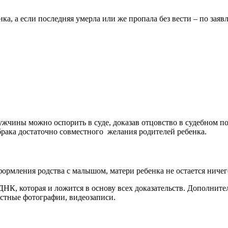
нка, а если последняя умерла или же пропала без вести – по зая
чины можно оспорить в суде, доказав отцовство в судебном по
брака достаточно совместного желания родителей ребенка.
ормления родства с малышом, матери ребенка не остается ничего
ДНК, которая и ложится в основу всех доказательств. Дополните
естные фотографии, видеозаписи.