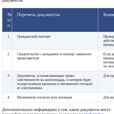
документов.
№
Перечень документов
Комм
п/
п
1
Гражданский паспорт
Провер
действ
процед
2
Свидетельство о рождении и паспорт законного
Если р
представителя
провод
несове
ти лет
3
Документы, устанавливающие право
Для пр
собственности на жилплощадь, в которую будет
осуществляться прописка и письменное согласие
ее собственника
4
Письменное согласие всех жильцов
Для м
Дополнительную информацию о том, какие документы могут