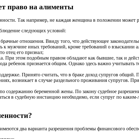
ет право на алименты
нности. Так например, не каждая женщина в положении может р
соблюдение следующих условий:
ачные отношения. Ввиду того, что действующее законодательс
ять к мужчине иных требований, кроме требований о взыскании 
о отец его признал;
а. При этом подобным правом обладают как бывшие, так и дей
ода ребенок признается общим. Однако здесь важно учитывать то
ддержке. Принято считать, что в браке доход супругов общий. 
х, возникает в случае раздельного проживания супругов. При эт
по содержанию беременной жены. По закону судебное разрешение
аться в судебную инстанцию необходимо, если супруг по каки
менности?
 имеются два варианта разрешения проблемы финансового обесп