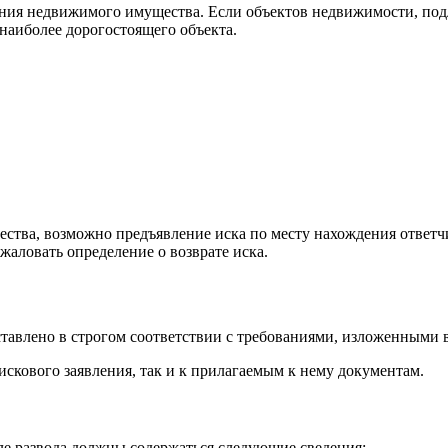
ния недвижимого имущества. Если объектов недвижимости, подле
наиболее дорогостоящего объекта.
щества, возможно предъявление иска по месту нахождения ответч
жаловать определение о возврате иска.
тавлено в строгом соответствии с требованиями, изложенными в
скового заявления, так и к прилагаемым к нему документам.
ле развода должны содержаться следующие сведения: