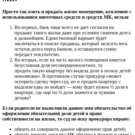
Просто так взять и продать жилое помещение, купленное с
использованием ипотечных средств и средств МК, нельзя
Во-первых, банк чаще всего не дает согласия на
продажу такого жилья даже при условии гашения долга
в дальнейшем. Единственный вариант будет
заключаться в поиске продавца, который загасить весь
остаток долга перед банком, а оставшуюся сумму
передаст покупателю.
Во-вторых, если на часть жилого помещения имеется
безусловная доля несовершеннолетних, то
продать такую квартиру без выдела доли в пользу детей
невозможно. В противном случае прокурор сможет
оспорить сделку через суд, но и продать квартиру с
выделом едва ли выйдет — кому будет нужна ½ доля в
квартире, где еще по ¼ доли значится за чужими
детьми?
Если родители не выполнили данное ими обязательство об
оформлении обязательной доли детей в праве
собственности на жилье, то суд по иску прокурора вправе:
обязать их совершить данное оформление прав детей;
обязать вернуть средства МК обратно в бюджет в связи с