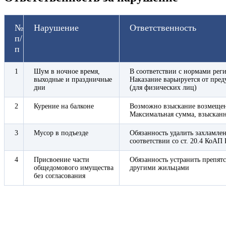
№
Нарушение
Ответственность
п/
п
1
Шум в ночное время,
В соответствии с нормами реги
выходные и праздничные
Наказание варьируется от пред
дни
(для физических лиц)
2
Курение на балконе
Возможно взыскание возмещен
Максимальная сумма, взысканная
3
Мусор в подъезде
Обязанность удалить захламл
соответствии со ст. 20.4 КоАП 
4
Присвоение части
Обязанность устранить препятс
общедомового имущества
другими жильцами
без согласования