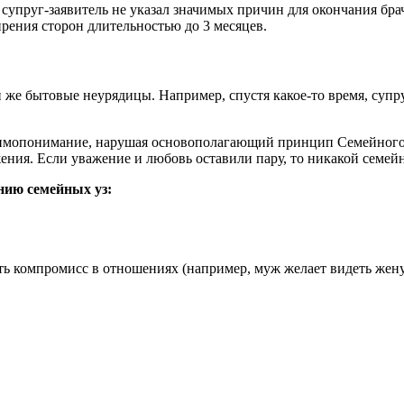
 супруг-заявитель не указал значимых причин для окончания бра
ирения сторон длительностью до 3 месяцев.
же бытовые неурядицы. Например, спустя какое-то время, супру
аимопонимание, нарушая основополагающий принцип Семейного
ния. Если уважение и любовь оставили пару, то никакой семейн
нию семейных уз:
ть компромисс в отношениях (например, муж желает видеть жену 