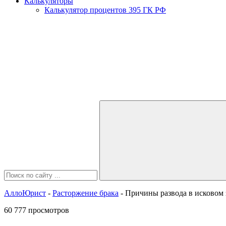
Калькуляторы
Калькулятор процентов 395 ГК РФ
АллоЮрист
-
Расторжение брака
- Причины развода в исковом
60 777 просмотров