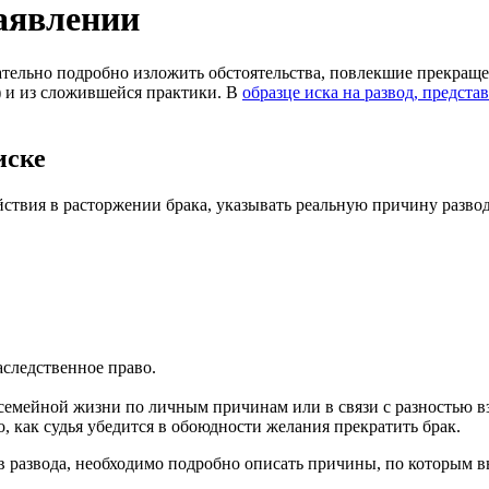
аявлении
ательно подробно изложить обстоятельства, повлекшие прекращ
) и из сложившейся практики. В
образце иска на развод, предст
иске
ствия в расторжении брака, указывать реальную причину развод
аследственное право.
емейной жизни по личным причинам или в связи с разностью вз
, как судья убедится в обоюдности желания прекратить брак.
тив развода, необходимо подробно описать причины, по которым