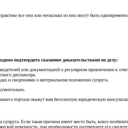
рактике все они или несколько из них могут быть одновременно
димо подтвердить сказанное доказательствами по делу:
видетелей или документацией о регулярном привлечении к отве
ского диспансера.
ходах и сведениями о материальном положении супруга.
кументально.
нашего портала окажут вам бесплатную юридическую консультац
 супруга. Если такая причина имеет место быть, вовсе необязате
ружеской неверности, при необходимости подтвердите его свидет