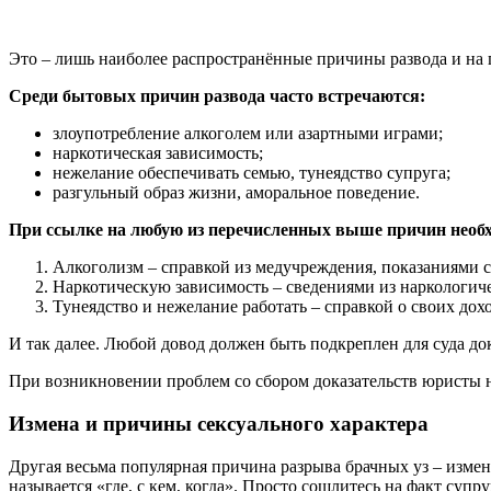
Это – лишь наиболее распространённые причины развода и на п
Среди бытовых причин развода часто встречаются:
злоупотребление алкоголем или азартными играми;
наркотическая зависимость;
нежелание обеспечивать семью, тунеядство супруга;
разгульный образ жизни, аморальное поведение.
При ссылке на любую из перечисленных выше причин необхо
Алкоголизм – справкой из медучреждения, показаниями с
Наркотическую зависимость – сведениями из наркологиче
Тунеядство и нежелание работать – справкой о своих до
И так далее. Любой довод должен быть подкреплен для суда до
При возникновении проблем со сбором доказательств юристы 
Измена и причины сексуального характера
Другая весьма популярная причина разрыва брачных уз – измена
называется «где, с кем, когда». Просто сошлитесь на факт суп