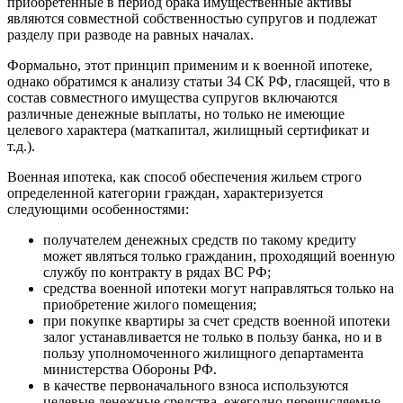
приобретенные в период брака имущественные активы
являются совместной собственностью супругов и подлежат
разделу при разводе на равных началах.
Формально, этот принцип применим и к военной ипотеке,
однако обратимся к анализу статьи 34 СК РФ, гласящей, что в
состав совместного имущества супругов включаются
различные денежные выплаты, но только не имеющие
целевого характера (маткапитал, жилищный сертификат и
т.д.).
Военная ипотека, как способ обеспечения жильем строго
определенной категории граждан, характеризуется
следующими особенностями:
получателем денежных средств по такому кредиту
может являться только гражданин, проходящий военную
службу по контракту в рядах ВС РФ;
средства военной ипотеки могут направляться только на
приобретение жилого помещения;
при покупке квартиры за счет средств военной ипотеки
залог устанавливается не только в пользу банка, но и в
пользу уполномоченного жилищного департамента
министерства Обороны РФ.
в качестве первоначального взноса используются
целевые денежные средства, ежегодно перечисляемые