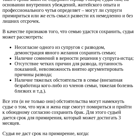
основании внутренних убеждений, житейского опыта и
профессионального чутья определяет – могут ли супруги
примириться или же есть смысл развести их немедленно и без
лишних отсрочек.
В качестве признаков того, что семью удастся сохранить, судья
может рассмотреть:
Несогласие одного из супругов с разводом,
демонстрация явного желания сохранить семью;
Наличие сомнений в верности решения у супруга-истца;
Отсутствие четких причин для развода, путанность
показаний, невозможность внятно аргументировать
причины развода;
Наличие тяжелых обстоятельств в семье (внезапная
безработица кого-либо из членов семьи, тяжелая болезнь
близких и т.д.).
Все эти (и не только они) обстоятельства могут намекнуть
судье о том, что муж и жена еще смогут помириться и прийти
к обоюдному согласию сохранить брак. Для этого судьей
дается срок для примирения, который может достигать 3
месяцев.
Судья не даст срок на примирение, когда: