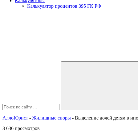
Калькуляторы
Калькулятор процентов 395 ГК РФ
АллоЮрист
-
Жилищные споры
- Выделение долей детям в ип
3 636 просмотров