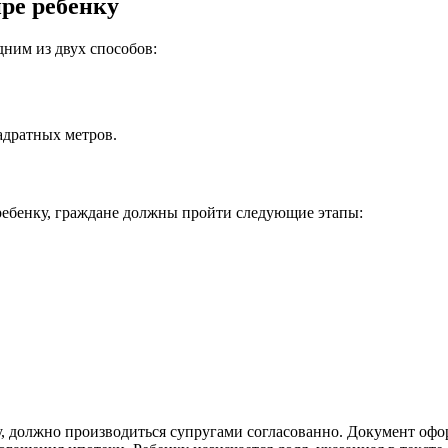
ре ребенку
дним из двух способов:
адратных метров.
ребенку, граждане должны пройти следующие этапы:
у, должно производиться супругами согласованно. Документ офо