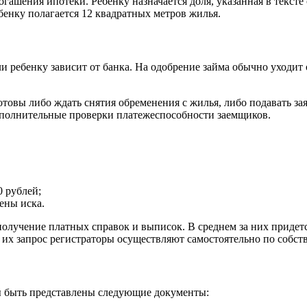
гашения ипотеки. Ребенку назначается доля, указанная в тексте
енку полагается 12 квадратных метров жилья.
ребенку зависит от банка. На одобрение займа обычно уходит о
готовы либо ждать снятия обременения с жилья, либо подавать за
 дополнительные проверки платежеспособности заемщиков.
0 рублей;
ены иска.
олучение платных справок и выписок. В среднем за них придется
 их запрос регистраторы осуществляют самостоятельно по собст
ы быть представлены следующие документы: