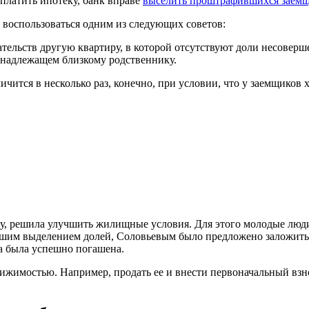
 платить ипотеку, банк вправе
выселить проштрафившихся заемщ
 воспользоваться одним из следующих советов:
ательств другую квартиру, в которой отсутствуют доли несовер
инадлежащем близкому родственнику.
личится в несколько раз, конечно, при условии, что у заемщиков
 решила улучшить жилищные условия. Для этого молодые люди о
йшим выделением долей, Соловьевым было предложено заложить с
ка была успешно погашена.
ижимостью. Например, продать ее и внести первоначальный взнос