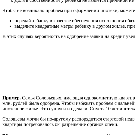
Доля в собственности у ребенка не является причиной не
Чтобы не возникало проблем при оформлении ипотеки, можете
передайте банку в качестве обеспечения исполнения обяз
выделите квадратные метры ребенку в другом жилье, пр
В этих случаях вероятность на одобрение заявки на кредит уве
Пример.
Семья Соловьевых, имеющая однокомнатную квартиру,
млн. рублей была одобрена. Чтобы избежать проблем с дальне
ипотечное жилье. Что супруги и сделали. Спустя 10 лет ипоте
Соловьевы могли бы по-другому распорядиться стартовой недв
квартиры потребовалось бы разрешение органов опеки.