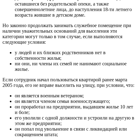
оставшиеся без родительской опеки, а также
совершеннолетние лица, до наступления 18-ти летнего
возраста жившие в детском доме.
Но законно продолжать занимать служебное помещение при
наличии уважительных оснований для выселения эти
категории могут только в том случае, если выполняются
следующие условия:
у людей и их близких родственников нет в
собственности жилья;
ни они, ни члены их семей не нанимают социальное
жилье.
Если сотрудник начал пользоваться квартирой ранее марта
2005 года, его не вправе выселить на улицу, при условии, что:
он является военным ветераном;
он является членом семьи военнослужащего;
он проработал на предприятии, выдавшем жилье 10 лет
и боле;
его уволили с одной должности и устроили на другую в
этом же предприятии;
он попал под увольнение в связи с ликвидацией или
сокращением штата;