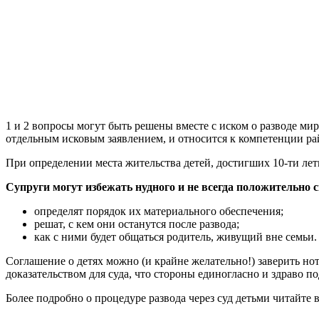
1 и 2 вопросы могут быть решены вместе с иском о разводе ми
отдельным исковым заявлением, и относится к компетенции ра
При определении места жительства детей, достигших 10-ти летн
Супруги могут избежать нудного и не всегда положительно с
определят порядок их материального обеспечения;
решат, с кем они останутся после развода;
как с ними будет общаться родитель, живущий вне семьи.
Соглашение о детях можно (и крайне желательно!) заверить нот
доказательством для суда, что стороны единогласно и здраво 
Более подробно о процедуре развода через суд детьми читайте 