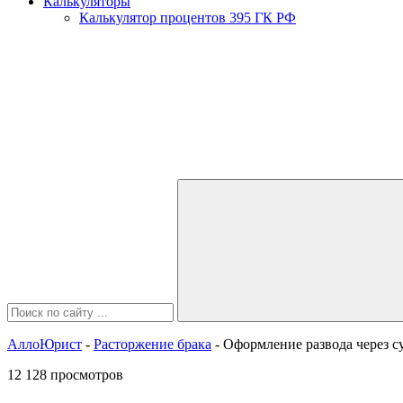
Калькуляторы
Калькулятор процентов 395 ГК РФ
АллоЮрист
-
Расторжение брака
- Оформление развода через с
12 128 просмотров