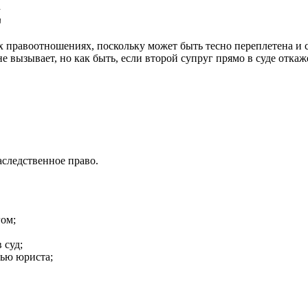
д
х правоотношениях, поскольку может быть тесно переплетена и с
е вызывает, но как быть, если второй супруг прямо в суде отка
аследственное право.
гом;
 суд;
щью юриста;