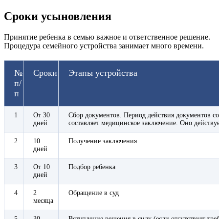
Сроки усыновления
Принятие ребенка в семью важное и ответственное решение.
Процедура семейного устройства занимает много времени.
№
Сроки
Этапы устройства
п/
п
1
От 30
Сбор документов. Период действия документов со
дней
составляет медицинское заключение. Оно действуе
2
10
Получение заключения
дней
3
От 10
Подбор ребенка
дней
4
2
Обращение в суд
месяца
5
30
Вступление решения в силу (если отсутствует тр